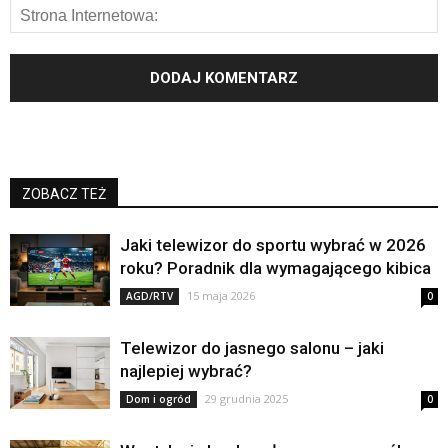
ZOBACZ TEŻ
Jaki telewizor do sportu wybrać w 2026
roku? Poradnik dla wymagającego kibica
15 maja 2026
AGD/RTV
0
Telewizor do jasnego salonu – jaki
najlepiej wybrać?
29 grudnia 2025
Dom i ogród
0