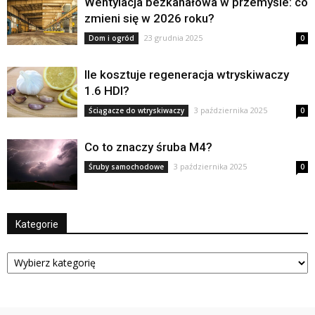
Wentylacja bezkanałowa w przemyśle: co
zmieni się w 2026 roku?
23 grudnia 2025
Dom i ogród
0
Ile kosztuje regeneracja wtryskiwaczy
1.6 HDI?
3 października 2025
Ściągacze do wtryskiwaczy
0
Co to znaczy śruba M4?
3 października 2025
Śruby samochodowe
0
Kategorie
Kategorie