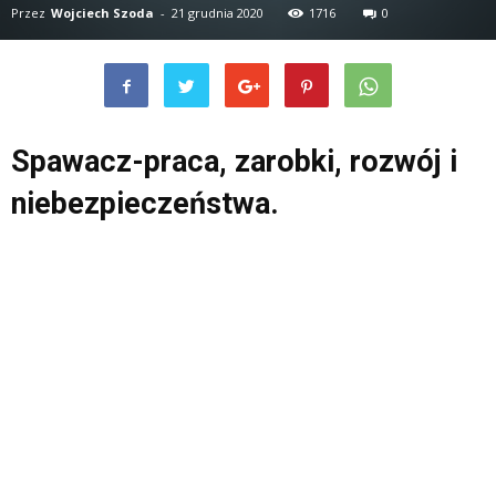
Przez
Wojciech Szoda
-
21 grudnia 2020
1716
0
Spawacz-praca, zarobki, rozwój i
niebezpieczeństwa.